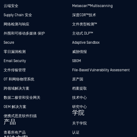
云端安全
Metascan™ Multiscanning
Supply Chain 安全
深度CDR™技术
网络检测与响应
文件类型检测™
外围和可移动多媒体 保护
主动式 DLP™
Secure
Adaptive Sandbox
零日漏洞检测
威胁情报
Email Security
SBOM
文件传输管理
File-Based Vulnerability Assessment
OT 和网络物理系统
原产国
跨领域解决方案
档案提取
数据二极管和安全网关
技术中心
OEM 解决方案
研究中心
学院
便携式恶意软件扫描
产品
关于学院
查看所有产品
认证