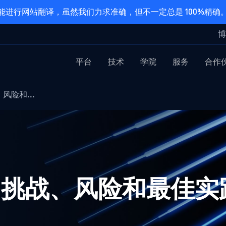
能进行网站翻译，虽然我们力求准确，但不一定总是 100%精确
博
平台
技术
学院
服务
合作
、风险和...
：挑战、风险和最佳实