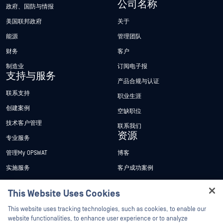
公司名称
政府、国防与情报
美国联邦政府
关于
能源
管理团队
财务
客户
制造业
订阅电子报
支持与服务
产品合规与认证
联系支持
职业生涯
创建案例
空缺职位
技术客户管理
联系我们
资源
专业服务
管理My OPSWAT
博客
实施服务
客户成功案例
My OPSWAT 门户网站
新闻发布
This Website Uses Cookies
技术文档
新闻报道
Hey there!
This website uses tracking technologies, such as cookies, to enable our
培训
活动
I'm Ozzy, your OPSWAT virtual assistant.
website functionalities, to enhance user experience or to analyze