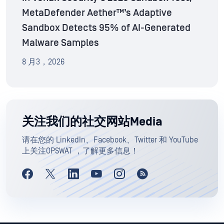
MetaDefender Aether™’s Adaptive
Sandbox Detects 95% of AI-Generated
Malware Samples
8 月3，2026
关注我们的社交网站Media
请在您的 LinkedIn、Facebook、Twitter 和 YouTube
上关注OPSWAT ，了解更多信息！