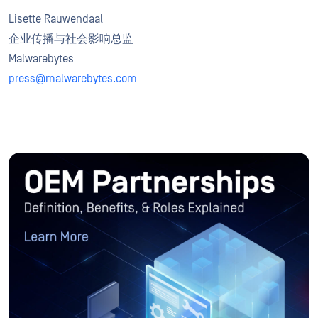
Lisette Rauwendaal
企业传播与社会影响总监
Malwarebytes
press@malwarebytes.com