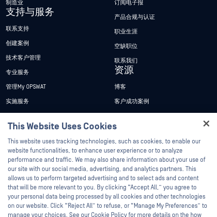
制造业
订阅电子报
支持与服务
产品合规与认证
联系支持
职业生涯
创建案例
空缺职位
技术客户管理
联系我们
资源
专业服务
管理My OPSWAT
博客
实施服务
客户成功案例
My OPSWAT 门户网站
新闻发布
This Website Uses Cookies
技术文档
新闻报道
Hey there!
This website uses tracking technologies, such as cookies, to enable our
培训
活动
I'm Ozzy, your OPSWAT virtual assistant.
website functionalities, to enhance user experience or to analyze
How can I help you secure what's critical
漏洞计划
网络研讨会
performance and traffic. We may also share information about your use of
合作伙伴
today?
our site with our social media, advertising, and analytics partners. This
产品型录
allows us to perform targeted advertising and to select ads and content
认证
that will be more relevant to you. By clicking “Accept All,” you agree to
白皮书
your personal data being processed by all cookies and other technologies
技术合作伙伴
免费工具
on our website. Click “Reject All” to refuse, or “Manage My Preferences” to
渠道合作伙伴计划
manage your choices. See our Cookie Policy for more details on the how