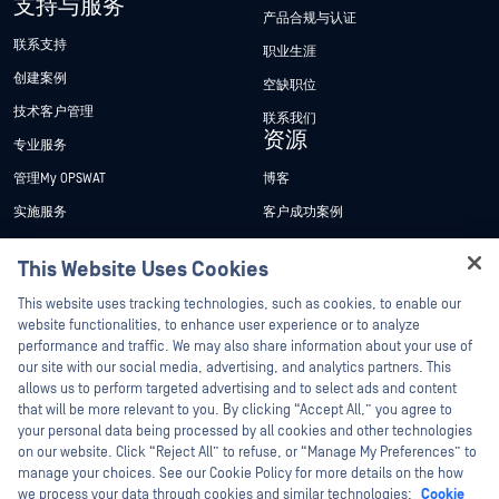
支持与服务
产品合规与认证
联系支持
职业生涯
创建案例
空缺职位
技术客户管理
联系我们
资源
专业服务
管理My OPSWAT
博客
实施服务
客户成功案例
My OPSWAT 门户网站
新闻发布
This Website Uses Cookies
技术文档
新闻报道
Hey there!
This website uses tracking technologies, such as cookies, to enable our
培训
活动
I'm Ozzy, your OPSWAT virtual assistant.
website functionalities, to enhance user experience or to analyze
How can I help you secure what's critical
漏洞计划
网络研讨会
performance and traffic. We may also share information about your use of
合作伙伴
today?
our site with our social media, advertising, and analytics partners. This
产品型录
allows us to perform targeted advertising and to select ads and content
认证
that will be more relevant to you. By clicking “Accept All,” you agree to
白皮书
your personal data being processed by all cookies and other technologies
技术合作伙伴
免费工具
on our website. Click “Reject All” to refuse, or “Manage My Preferences” to
渠道合作伙伴计划
manage your choices. See our Cookie Policy for more details on the how
we process your data through cookies and similar technologies:
Cookie