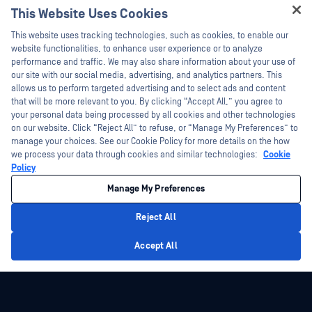
This Website Uses Cookies
技术文档
新闻报道
Hey there!
This website uses tracking technologies, such as cookies, to enable our
培训
活动
I'm Ozzy, your OPSWAT virtual assistant.
website functionalities, to enhance user experience or to analyze
How can I help you secure what's critical
performance and traffic. We may also share information about your use of
漏洞计划
网络研讨会
合作伙伴
today?
our site with our social media, advertising, and analytics partners. This
产品型录
allows us to perform targeted advertising and to select ads and content
认证
that will be more relevant to you. By clicking “Accept All,” you agree to
白皮书
your personal data being processed by all cookies and other technologies
技术合作伙伴
免费工具
on our website. Click “Reject All” to refuse, or “Manage My Preferences” to
manage your choices. See our Cookie Policy for more details on the how
渠道合作伙伴计划
we process your data through cookies and similar technologies:
Cookie
Policy
©2026OPSWAT . 保留所有权利。OPSWAT、MetaDefender、Metascan、
MetaAccess、OPSWAT 、"不信任文件，不信任设备"、"OPSWAT "、"保护全球关
Manage My Preferences
键基础设施"、"Deep CDR™技术"、"InQuest"、"InQuest标
识"、"DFI"、"RetroHunt"、"深度文件检测"及"加入追踪"OPSWAT 的商标。第三方
商标归其各自所有者所有。
Reject All
法律声明
隐私政策
管理 Cookie 偏好
您的加州隐私选择
Privacy Policy
Accept All