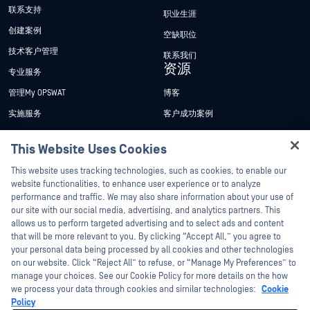
联系支持
职业生涯
创建案例
空缺职位
技术客户管理
联系我们
资源
专业服务
管理My OPSWAT
博客
实施服务
客户成功案例
My OPSWAT 门户网站
新闻发布
This Website Uses Cookies
技术文档
新闻报道
Hey there!
This website uses tracking technologies, such as cookies, to enable our
培训
活动
I'm Ozzy, your OPSWAT virtual assistant.
website functionalities, to enhance user experience or to analyze
How can I help you secure what's critical
漏洞计划
网络研讨会
performance and traffic. We may also share information about your use of
合作伙伴
today?
our site with our social media, advertising, and analytics partners. This
产品型录
allows us to perform targeted advertising and to select ads and content
认证
that will be more relevant to you. By clicking “Accept All,” you agree to
白皮书
your personal data being processed by all cookies and other technologies
技术合作伙伴
免费工具
on our website. Click “Reject All” to refuse, or “Manage My Preferences” to
渠道合作伙伴计划
manage your choices. See our Cookie Policy for more details on the how
we process your data through cookies and similar technologies:
Cookie
Policy