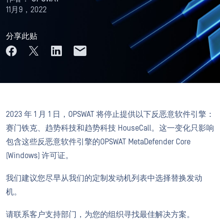
11月9，2022
分享此贴
2023 年 1 月 1 日，OPSWAT 将停止提供以下反恶意软件引擎：
赛门铁克、趋势科技和趋势科技 HouseCall。这一变化只影响
包含这些反恶意软件引擎的OPSWAT MetaDefender Core
(Windows) 许可证。
我们建议您尽早从我们的定制发动机列表中选择替换发动
机。
请联系客户支持部门，为您的组织寻找最佳解决方案。