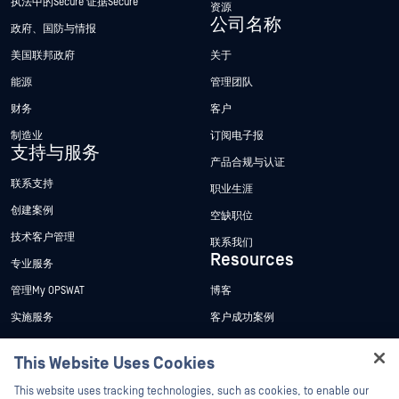
执法中的Secure 证据Secure
资源
公司名称
政府、国防与情报
美国联邦政府
关于
能源
管理团队
财务
客户
制造业
订阅电子报
支持与服务
产品合规与认证
联系支持
职业生涯
创建案例
空缺职位
技术客户管理
联系我们
Resources
专业服务
管理My OPSWAT
博客
实施服务
客户成功案例
My OPSWAT 门户网站
新闻发布
This Website Uses Cookies
技术文档
新闻报道
Hey there!
This website uses tracking technologies, such as cookies, to enable our
培训
活动