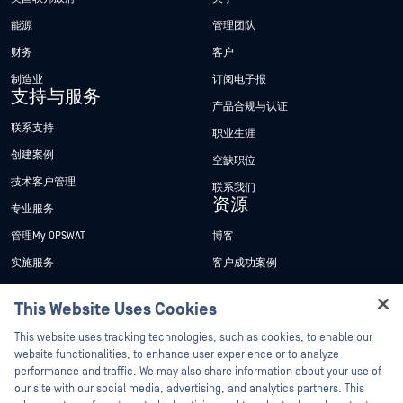
能源
管理团队
财务
客户
制造业
订阅电子报
支持与服务
产品合规与认证
联系支持
职业生涯
创建案例
空缺职位
技术客户管理
联系我们
资源
专业服务
管理My OPSWAT
博客
实施服务
客户成功案例
My OPSWAT 门户网站
新闻发布
This Website Uses Cookies
技术文档
新闻报道
Hey there!
This website uses tracking technologies, such as cookies, to enable our
培训
活动
I'm Ozzy, your OPSWAT virtual assistant.
website functionalities, to enhance user experience or to analyze
How can I help you secure what's critical
漏洞计划
网络研讨会
performance and traffic. We may also share information about your use of
合作伙伴
today?
our site with our social media, advertising, and analytics partners. This
产品型录