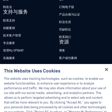
制造业
订阅电子报
支持与服务
产品合规与认证
联系支持
职业生涯
创建案例
空缺职位
技术客户管理
联系我们
资源
专业服务
管理My OPSWAT
博客
实施服务
客户成功案例
My OPSWAT 门户网站
新闻发布
This Website Uses Cookies
技术文档
新闻报道
This website uses tracking technologies, such as cookies, to enable our
培训
活动
website functionalities, to enhance user experience or to analyze
performance and traffic. We may also share information about your use of
漏洞计划
网络研讨会
合作伙伴
our site with our social media, advertising, and analytics partners. This
产品型录
allows us to perform targeted advertising and to select ads and content
认证
that will be more relevant to you. By clicking “Accept All,” you agree to
白皮书
your personal data being processed by all cookies and other technologies
技术合作伙伴
免费工具