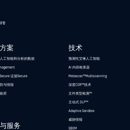
方案
技术
人工智能和分析的数据
预测性艾琳人工智能
anagement
AI 内容检查器
cure 证据Secure
Metascan™ Multiscanning
防与情报
深度CDR™技术
政府
文件类型检测™
主动式 DLP™
Adaptive Sandbox
威胁情报
与服务
SBOM