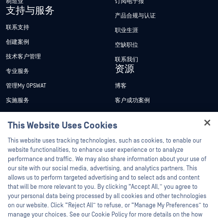
制造业
订阅电子报
支持与服务
产品合规与认证
联系支持
职业生涯
创建案例
空缺职位
技术客户管理
联系我们
资源
专业服务
管理My OPSWAT
博客
实施服务
客户成功案例
My OPSWAT 门户网站
新闻发布
This Website Uses Cookies
技术文档
新闻报道
This website uses tracking technologies, such as cookies, to enable our
培训
活动
website functionalities, to enhance user experience or to analyze
漏洞计划
网络研讨会
performance and traffic. We may also share information about your use of
合作伙伴
our site with our social media, advertising, and analytics partners. This
产品型录
allows us to perform targeted advertising and to select ads and content
认证
that will be more relevant to you. By clicking “Accept All,” you agree to
白皮书
your personal data being processed by all cookies and other technologies
技术合作伙伴
免费工具
on our website. Click “Reject All” to refuse, or “Manage My Preferences” to
渠道合作伙伴计划
manage your choices. See our Cookie Policy for more details on the how