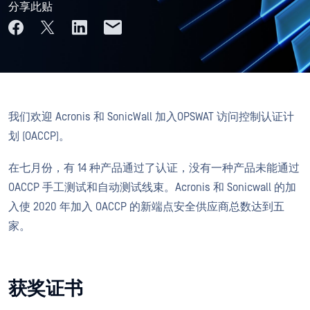
分享此贴
我们欢迎 Acronis 和 SonicWall 加入OPSWAT 访问控制认证计
划 (OACCP)。
在七月份，有 14 种产品通过了认证，没有一种产品未能通过
OACCP 手工测试和自动测试线束。Acronis 和 Sonicwall 的加
入使 2020 年加入 OACCP 的新端点安全供应商总数达到五
家。
获奖证书