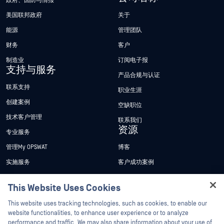
政府、国防与情报
美国联邦政府
关于
能源
管理团队
财务
客户
制造业
订阅电子报
支持与服务
产品合规与认证
联系支持
职业生涯
创建案例
空缺职位
技术客户管理
联系我们
资源
专业服务
管理My OPSWAT
博客
实施服务
客户成功案例
My OPSWAT 门户网站
新闻发布
This Website Uses Cookies
技术文档
新闻报道
Hey there!
This website uses tracking technologies, such as cookies, to enable our
培训
活动
I'm Ozzy, your OPSWAT virtual assistant.
website functionalities, to enhance user experience or to analyze
How can I help you secure what's critical
performance and traffic. We may also share information about your use of
漏洞计划
网络研讨会