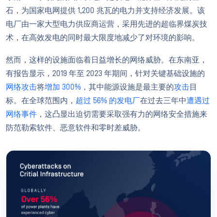
石，为国家电网提供 1,200 兆瓦的电力并支持经济发展。该
电厂由一家大型电力供应商运营，采用先进的超临界煤炭技
术，在高效发电的同时最大限度地减少了对环境的影响。
然而，这样的设施面临着日益增长的网络威胁。在东南亚，
有报告显示，2019 年至 2023 年期间，针对关键基础设施的
网络攻击
将
增加 300%
，其中能源设施是最主要的
攻击
目
标。在全球范围内，
超过 56% 的发电厂
在过去三年中
遭遇过
网络事件
，这凸显出迫切需要采取强有力的网络安全措施来
防范勒索软件、恶意软件和零时差威胁。