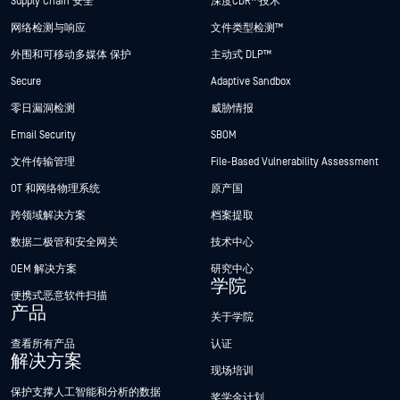
Supply Chain 安全
深度CDR™技术
网络检测与响应
文件类型检测™
外围和可移动多媒体 保护
主动式 DLP™
Secure
Adaptive Sandbox
零日漏洞检测
威胁情报
Email Security
SBOM
文件传输管理
File-Based Vulnerability Assessment
OT 和网络物理系统
原产国
跨领域解决方案
档案提取
数据二极管和安全网关
技术中心
OEM 解决方案
研究中心
学院
便携式恶意软件扫描
产品
关于学院
查看所有产品
认证
解决方案
现场培训
保护支撑人工智能和分析的数据
奖学金计划