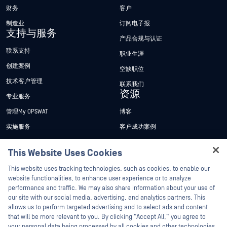
财务
客户
制造业
订阅电子报
支持与服务
产品合规与认证
联系支持
职业生涯
创建案例
空缺职位
技术客户管理
联系我们
资源
专业服务
管理My OPSWAT
博客
实施服务
客户成功案例
My OPSWAT 门户网站
新闻发布
This Website Uses Cookies
技术文档
新闻报道
Hey there!
This website uses tracking technologies, such as cookies, to enable our
培训
活动
I'm Ozzy, your OPSWAT virtual assistant.
website functionalities, to enhance user experience or to analyze
How can I help you secure what's critical
performance and traffic. We may also share information about your use of
漏洞计划
网络研讨会
合作伙伴
today?
our site with our social media, advertising, and analytics partners. This
产品型录
allows us to perform targeted advertising and to select ads and content
认证
that will be more relevant to you. By clicking “Accept All,” you agree to
白皮书
your personal data being processed by all cookies and other technologies