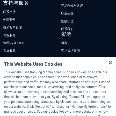
支持与服务
产品合规与认证
联系支持
职业生涯
创建案例
空缺职位
技术客户管理
联系我们
资源
专业服务
管理My OPSWAT
博客
实施服务
客户成功案例
My OPSWAT 门户网站
新闻发布
This Website Uses Cookies
技术文档
新闻报道
Hey there!
This website uses tracking technologies, such as cookies, to enable our
培训
活动
I'm Ozzy, your OPSWAT virtual assistant.
website functionalities, to enhance user experience or to analyze
How can I help you secure what's critical
漏洞计划
网络研讨会
performance and traffic. We may also share information about your use of
合作伙伴
today?
our site with our social media, advertising, and analytics partners. This
产品型录
allows us to perform targeted advertising and to select ads and content
认证
that will be more relevant to you. By clicking “Accept All,” you agree to
白皮书
your personal data being processed by all cookies and other technologies
技术合作伙伴
免费工具
on our website. Click “Reject All” to refuse, or “Manage My Preferences” to
渠道合作伙伴计划
manage your choices. See our Cookie Policy for more details on the how