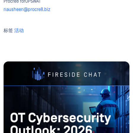
Procre8 forOPSWAT
nausheen@procre8.biz
标签
活动