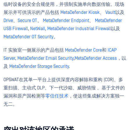
临时设备的安全合规使用，并强制实施单向数据传输。现场
展示并可供演示的产品包括
MetaDefender Kiosk
、
Vault
以及
Drive
、
Secure OT
、
MetaDefender Endpoint
、
MetaDefender
USB Firewall
,
NetWall
,
MetaDefender Industrial Firewall
以及
MetaDefender OT Security
。
IT 实验室一侧展示的产品包括
MetaDefender Core
和
ICAP
Server
,
MetaDefender Email Security
,
MetaDefender Access
，以
及
MetaDefender Storage Security
.
OPSWAT在其单一平台上提供深度内容解除和重构 (CDR)、多
重扫描、主动式 DLP、下一代沙箱、威胁情报 、基于文件的
漏洞和原产国检测等
零信任技术
，使这些集成解决方案独一
无二。