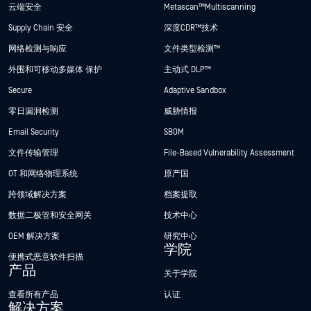
云端安全
Metascan™ Multiscanning
Supply Chain 安全
深度CDR™技术
网络检测与响应
文件类型检测™
外围和可移动多媒体 保护
主动式 DLP™
Secure
Adaptive Sandbox
零日漏洞检测
威胁情报
Email Security
SBOM
文件传输管理
File-Based Vulnerability Assessment
OT 和网络物理系统
原产国
跨领域解决方案
档案提取
数据二极管和安全网关
技术中心
OEM 解决方案
研究中心
学院
便携式恶意软件扫描
产品
关于学院
查看所有产品
认证
解决方案