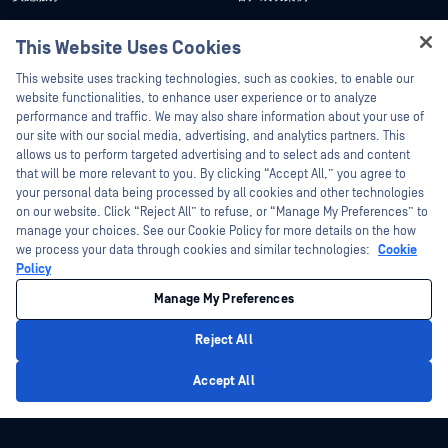
My OPSWAT 门户网站
新闻发布
This Website Uses Cookies
技术文档
新闻报道
Hey there!
This website uses tracking technologies, such as cookies, to enable our
培训
活动
I'm Ozzy, your OPSWAT virtual assistant.
website functionalities, to enhance user experience or to analyze
How can I help you secure what's critical
performance and traffic. We may also share information about your use of
漏洞计划
网络研讨会
合作伙伴
today?
our site with our social media, advertising, and analytics partners. This
产品型录
allows us to perform targeted advertising and to select ads and content
认证
that will be more relevant to you. By clicking “Accept All,” you agree to
白皮书
your personal data being processed by all cookies and other technologies
技术合作伙伴
免费工具
on our website. Click “Reject All” to refuse, or “Manage My Preferences” to
manage your choices. See our Cookie Policy for more details on the how
渠道合作伙伴计划
we process your data through cookies and similar technologies:
Cookie
Policy
©2026OPSWAT . 保留所有权利。OPSWAT、MetaDefender、Metascan、
MetaAccess、OPSWAT 、"不信任文件，不信任设备"、"OPSWAT "、"保护全球关
Manage My Preferences
键基础设施"、"Deep CDR™技术"、"InQuest"、"InQuest标
识"、"DFI"、"RetroHunt"、"深度文件检测"及"加入追踪"OPSWAT 的商标。第三方
商标归其各自所有者所有。
Reject All
法律声明
隐私政策
管理 Cookie 偏好
您的加州隐私选择
Privacy Policy
Accept All