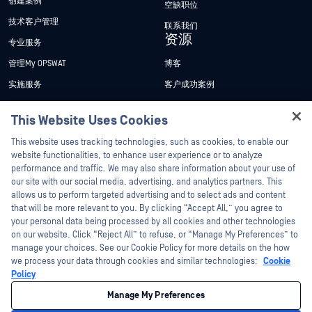
创建案例
空缺职位
技术客户管理
联系我们
资源
专业服务
管理My OPSWAT
博客
实施服务
客户成功案例
My OPSWAT 门户网站
新闻发布
This Website Uses Cookies
技术文档
新闻报道
Hey there!
This website uses tracking technologies, such as cookies, to enable our
培训
活动
I'm Ozzy, your OPSWAT virtual assistant.
website functionalities, to enhance user experience or to analyze
How can I help you secure what's critical
漏洞计划
网络研讨会
performance and traffic. We may also share information about your use of
Partners
today?
our site with our social media, advertising, and analytics partners. This
产品型录
allows us to perform targeted advertising and to select ads and content
认证
that will be more relevant to you. By clicking “Accept All,” you agree to
白皮书
your personal data being processed by all cookies and other technologies
技术合作伙伴
免费工具
on our website. Click “Reject All” to refuse, or “Manage My Preferences” to
渠道合作伙伴计划
manage your choices. See our Cookie Policy for more details on the how
we process your data through cookies and similar technologies:
Cookie
Policy
©2026OPSWAT . 保留所有权利。OPSWAT、MetaDefender、Metascan、
MetaAccess、OPSWAT 、"不信任文件，不信任设备"、"OPSWAT "、"保护全球关
Manage My Preferences
键基础设施"、"Deep CDR™技术"、"InQuest"、"InQuest标
识"、"DFI"、"RetroHunt"、"深度文件检测"及"加入追踪"OPSWAT 的商标。第三方