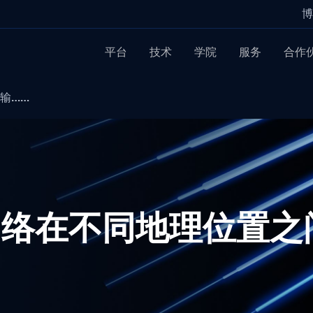
博
平台
技术
学院
服务
合作
传输……
络在不同地理位置之间S