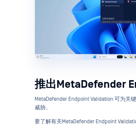
推出MetaDefender 
MetaDefender Endpoint Vali
威胁。
要了解有关MetaDefender Endpoint V