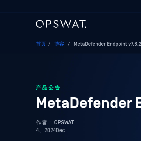
首页
/
博客
/
MetaDefender Endpoint v7
产品公告
MetaDefender
作者：
OPSWAT
4、2024Dec