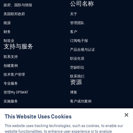
公司名称
政府、国防与情报
美国联邦政府
关于
能源
管理团队
财务
客户
制造业
订阅电子报
支持与服务
产品合规与认证
联系支持
职业生涯
创建案例
空缺职位
技术客户管理
联系我们
资源
专业服务
管理My OPSWAT
博客
实施服务
客户成功案例
My OPSWAT 门户网站
新闻发布
This Website Uses Cookies
技术文档
新闻报道
Hey there!
This website uses tracking technologies, such as cookies, to enable our
培训
活动
I'm Ozzy, your OPSWAT virtual assistant.
website functionalities, to enhance user experience or to analyze