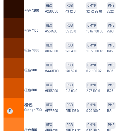
HEX
RGB
CMYK
PMS
橙色 1200
#2B0C00
43 12 0
32 72 99 81
2322
HEX
RGB
CMYK
PMS
橙色 1100
#551A00
85 26 0
15 67 100 65
7568
HEX
RGB
CMYK
PMS
橙色 1000
#802B00
128 43 0
10 72 100 46
1615
HEX
RGB
CMYK
PMS
橙色900
#AA3E00
170 62 0
6 71 100 32
1605
HEX
RGB
CMYK
PMS
橙色800
#D55300
213 83 0
2 77 100 9
1525
橙色
HEX
RGB
CMYK
PMS
Orange 700
P
#FF6B00
255 107 0
0 70 100 0
165
HEX
RGB
CMYK
PMS
橙色600
#FF8025
255 128 37
0 59 80 0
164