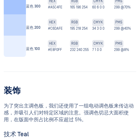
HEX
RGB
CMYK
PMS
蓝色 300
#A5C4FE
165 196 254
60 6 0 0
299 @70%
HEX
RGB
CMYK
PMS
蓝色 200
#C6DAFE
195 218 254
34 3 0 0
299 @40%
HEX
RGB
CMYK
PMS
蓝色 100
#E8F0FF
232 240 255
7 1 0 0
299 @8%
装饰
为了突出主调色板，我们还使用了一组电动调色板来传达动
感，并吸引人们对特定区域的注意。强调色切忌大面积使
用，在版面中所占比例不应超过 5%。
技术 Teal