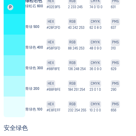
绿松石色
HEX
RGB
CMYK
PMS
绿松石 600
P
#02E9F5
2 233 245
74 0 13 0
631
HEX
RGB
CMYK
PMS
青绿 500
#28F2FD
40 242 253
62 0 8 0
637
HEX
RGB
CMYK
PMS
青绿色 400
#58F5FD
88 245 253
48 0 9 0
310
HEX
RGB
CMYK
PMS
青绿色 300
#88F8FE
136 248 254
36 0 9 0
629
HEX
RGB
CMYK
PMS
青绿 200
#B8FBFE
184 251 254
23 0 1 0
290
HEX
RGB
CMYK
PMS
青绿色 100
#E8FEFF
232 254 255
10 2 0 0
656
安全绿色