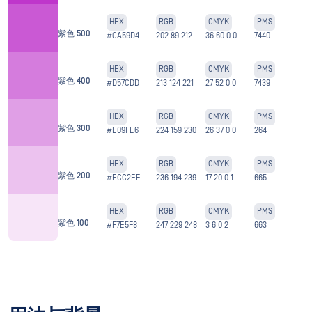
HEX
RGB
CMYK
PMS
紫色 500
#CA59D4
202 89 212
36 60 0 0
7440
HEX
RGB
CMYK
PMS
紫色 400
#D57CDD
213 124 221
27 52 0 0
7439
HEX
RGB
CMYK
PMS
紫色 300
#E09FE6
224 159 230
26 37 0 0
264
HEX
RGB
CMYK
PMS
紫色 200
#ECC2EF
236 194 239
17 20 0 1
665
HEX
RGB
CMYK
PMS
紫色 100
#F7E5F8
247 229 248
3 6 0 2
663