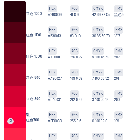
HEX
RGB
CMYK
PMS
红色 1200
#290009
41 0 9
42 69 37 85
黑色 5
HEX
RGB
CMYK
PMS
红色 1100
#530013
83 0 19
30 85 59 70
1817
HEX
RGB
CMYK
PMS
红色 1000
#7E001D
126 0 29
9 100 64 48
202
HEX
RGB
CMYK
PMS
红色 900
#A90027
169 0 39
7 100 68 32
201
HEX
RGB
CMYK
PMS
红色 800
#D40031
212 0 49
3 100 70 12
200
红
HEX
RGB
CMYK
PMS
红色700
P
#FF003D
255 0 61
0 100 72 0
199
HEX
RGB
CMYK
PMS