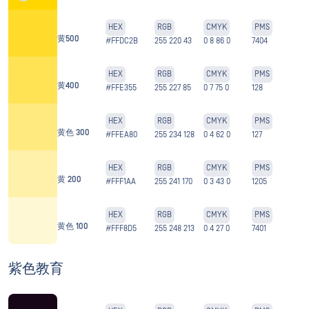
HEX
RGB
CMYK
PMS
黄500
#FFDC2B
255 220 43
0 8 86 0
7404
HEX
RGB
CMYK
PMS
黄400
#FFE355
255 227 85
0 7 75 0
128
HEX
RGB
CMYK
PMS
黄色 300
#FFEA80
255 234 128
0 4 62 0
127
HEX
RGB
CMYK
PMS
黄 200
#FFF1AA
255 241 170
0 3 43 0
1205
HEX
RGB
CMYK
PMS
黄色 100
#FFF8D5
255 248 213
0 4 27 0
7401
紫色教育