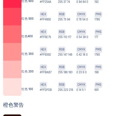
红色 600
#FF254A
255 37 74
0 94 64 0
192
HEX
RGB
CMYK
PMS
红色 500
#FF495E
255 73 94
0 76 54 0
1785
HEX
RGB
CMYK
PMS
红色400
#FF6E75
255 110 117
0 54 38 0
177
HEX
RGB
CMYK
PMS
红色 300
#FF9392
255 147 146
0 42 18 0
1765
HEX
RGB
CMYK
PMS
红色 200
#FFBAB7
255 186 183
0 23 6 0
196
HEX
RGB
CMYK
PMS
红色 100
#FFDFDB
255 223 219
0 14 5 1
691
橙色警告