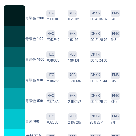
HEX
RGB
CMYK
PMS
青绿色 1200
#001D1E
0 29 32
100 41 35 87
546
HEX
RGB
CMYK
PMS
青绿色 1100
#013E42
1 62 66
100 21 28 76
548
HEX
RGB
CMYK
青绿色 1000
#016065
1 96 101
100 16 24 60
HEX
RGB
CMYK
PMS
青绿色 900
#018288
1 130 136
100 12 21 44
315
HEX
RGB
CMYK
PMS
青绿色 800
#02A3AC
2 163 172
100 10 29 20
3145
HEX
RGB
CMYK
PMS
青绿 700
#02C5CF
2 197 207
98 0 28 4
7711