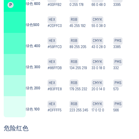
绿色 600
P
#00FFB2
0 255 178
66 0 48 0
3395
HEX
RGB
CMYK
绿色500
#2DFFC0
45 255 192
55 0 38 0
HEX
RGB
CMYK
PMS
绿色 400
#59FFCD
89 255 205
43 0 28 0
3385
HEX
RGB
CMYK
PMS
绿色 300
#86FFDB
134 255 219
33 0 18 0
332
HEX
RGB
CMYK
PMS
绿色 200
#B3FFE8
179 255 232
20 0 14 0
573
HEX
RGB
CMYK
PMS
绿色 100
#DFFFF5
223 255 245
17 0 12 0
566
危险红色