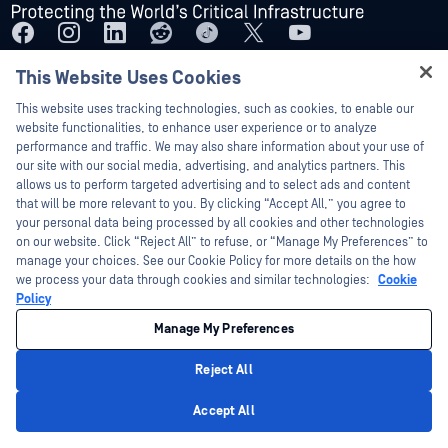
This Website Uses Cookies
Hey there!
This website uses tracking technologies, such as cookies, to enable our
平台
技术
I'm Ozzy, your OPSWAT virtual assistant.
website functionalities, to enhance user experience or to analyze
How can I help you secure what's critical
performance and traffic. We may also share information about your use of
文件安全
预测性艾琳人工智能
today?
our site with our social media, advertising, and analytics partners. This
allows us to perform targeted advertising and to select ads and content
Storage Security
AI 内容检查器
that will be more relevant to you. By clicking “Accept All,” you agree to
云端安全
Metascan™ Multiscanning
your personal data being processed by all cookies and other technologies
on our website. Click “Reject All” to refuse, or “Manage My Preferences” to
Supply Chain 安全
深度CDR™技术
manage your choices. See our Cookie Policy for more details on the how
网络检测与响应
文件类型检测™
we process your data through cookies and similar technologies:
Cookie
Policy
外围和可移动多媒体 保护
主动式 DLP™
Manage My Preferences
Secure
Adaptive Sandbox
零日漏洞检测
威胁情报
Reject All
Privacy Policy
Email Security
SBOM
Accept All
文件传输管理
File-Based Vulnerability Assessment