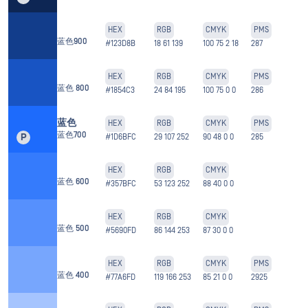
HEX
RGB
CMYK
PMS
蓝色900
#123D8B
18 61 139
100 75 2 18
287
HEX
RGB
CMYK
PMS
蓝色 800
#1854C3
24 84 195
100 75 0 0
286
蓝色
HEX
RGB
CMYK
PMS
蓝色700
P
#1D6BFC
29 107 252
90 48 0 0
285
HEX
RGB
CMYK
蓝色 600
#357BFC
53 123 252
88 40 0 0
HEX
RGB
CMYK
蓝色 500
#5690FD
86 144 253
87 30 0 0
HEX
RGB
CMYK
PMS
蓝色 400
#77A6FD
119 166 253
85 21 0 0
2925