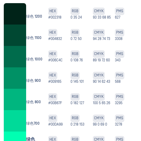
HEX
RGB
CMYK
PMS
绿色 1200
#002318
0 35 24
93 33 68 85
627
HEX
RGB
CMYK
PMS
绿色 1100
#004832
0 72 50
94 28 74 73
3308
HEX
RGB
CMYK
PMS
绿色 1000
#006C4C
0 108 76
89 19 72 60
343
HEX
RGB
CMYK
PMS
绿色 900
#009165
0 145 101
90 14 62 43
568
HEX
RGB
CMYK
PMS
绿色 800
#00B67F
0 182 127
100 5 65 26
3295
HEX
RGB
CMYK
PMS
绿色700
#00DA99
0 218 153
99 0 69 0
3278
绿色
HEX
RGB
CMYK
PMS