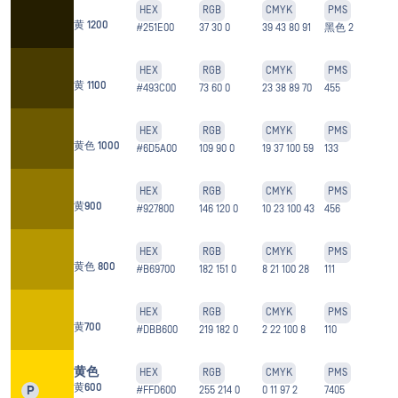
HEX
RGB
CMYK
PMS
黄 1200
#251E00
37 30 0
39 43 80 91
黑色 2
HEX
RGB
CMYK
PMS
黄 1100
#493C00
73 60 0
23 38 89 70
455
HEX
RGB
CMYK
PMS
黄色 1000
#6D5A00
109 90 0
19 37 100 59
133
HEX
RGB
CMYK
PMS
黄900
#927800
146 120 0
10 23 100 43
456
HEX
RGB
CMYK
PMS
黄色 800
#B69700
182 151 0
8 21 100 28
111
HEX
RGB
CMYK
PMS
黄700
#DBB600
219 182 0
2 22 100 8
110
黄色
HEX
RGB
CMYK
PMS
黄600
P
#FFD600
255 214 0
0 11 97 2
7405