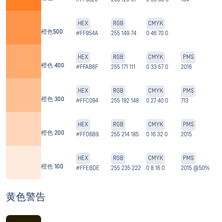
HEX
RGB
CMYK
橙色500
#FF954A
255 149 74
0 46 70 0
HEX
RGB
CMYK
PMS
橙色 400
#FFAB6F
255 171 111
0 33 57 0
2016
HEX
RGB
CMYK
PMS
橙色 300
#FFC094
255 192 148
0 27 40 0
713
HEX
RGB
CMYK
PMS
橙色 200
#FFD6B9
255 214 185
0 16 32 0
2015
HEX
RGB
CMYK
PMS
橙色 100
#FFEBDE
255 235 222
0 8 16 0
2015 @50%
黄色警告