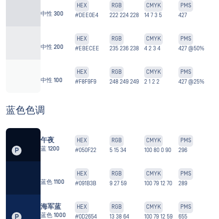
HEX
RGB
CMYK
PMS
中性 300
#DEE0E4
222 224 228
14 7 3 5
427
HEX
RGB
CMYK
PMS
中性 200
#EBECEE
235 236 238
4 2 3 4
427 @50%
HEX
RGB
CMYK
PMS
中性 100
#F8F9F9
248 249 249
2 1 2 2
427 @25%
蓝色色调
午夜
HEX
RGB
CMYK
PMS
蓝 1200
P
#050F22
5 15 34
100 80 0 90
296
HEX
RGB
CMYK
PMS
蓝色 1100
#091B3B
9 27 59
100 79 12 70
289
海军蓝
HEX
RGB
CMYK
PMS
蓝色 1000
P
#0D2654
13 38 64
100 79 12 59
655