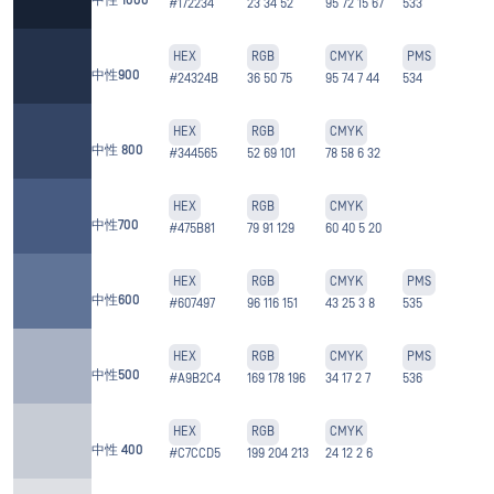
中性 1000
#172234
23 34 52
95 72 15 67
533
HEX
RGB
CMYK
PMS
中性900
#24324B
36 50 75
95 74 7 44
534
HEX
RGB
CMYK
中性 800
#344565
52 69 101
78 58 6 32
HEX
RGB
CMYK
中性700
#475B81
79 91 129
60 40 5 20
HEX
RGB
CMYK
PMS
中性600
#607497
96 116 151
43 25 3 8
535
HEX
RGB
CMYK
PMS
中性500
#A9B2C4
169 178 196
34 17 2 7
536
HEX
RGB
CMYK
中性 400
#C7CCD5
199 204 213
24 12 2 6