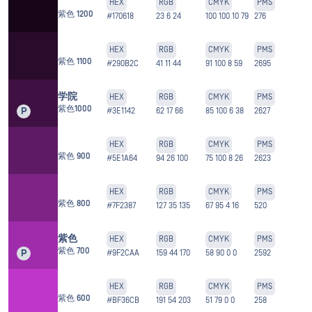
HEX
RGB
CMYK
PMS
紫色 1200
#170618
23 6 24
100 100 10 79
276
HEX
RGB
CMYK
PMS
紫色 1100
#290B2C
41 11 44
91 100 8 59
2695
学院
HEX
RGB
CMYK
PMS
紫色1000
P
#3E1142
62 17 66
85 100 6 38
2627
HEX
RGB
CMYK
PMS
紫色 900
#5E1A64
94 26 100
75 100 8 26
2623
HEX
RGB
CMYK
PMS
紫色 800
#7F2387
127 35 135
67 95 4 16
520
紫色
HEX
RGB
CMYK
PMS
紫色 700
P
#9F2CAA
159 44 170
58 90 0 0
2592
HEX
RGB
CMYK
PMS
紫色 600
#BF36CB
191 54 203
51 79 0 0
258