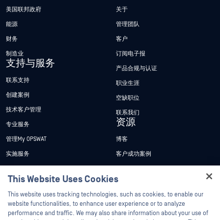
美国联邦政府
关于
能源
管理团队
财务
客户
制造业
订阅电子报
支持与服务
产品合规与认证
联系支持
职业生涯
创建案例
空缺职位
技术客户管理
联系我们
资源
专业服务
管理My OPSWAT
博客
实施服务
客户成功案例
My OPSWAT 门户网站
新闻发布
This Website Uses Cookies
技术文档
新闻报道
Hey there!
This website uses tracking technologies, such as cookies, to enable our
培训
活动
I'm Ozzy, your OPSWAT virtual assistant.
website functionalities, to enhance user experience or to analyze
How can I help you secure what's critical
performance and traffic. We may also share information about your use of
漏洞计划
网络研讨会