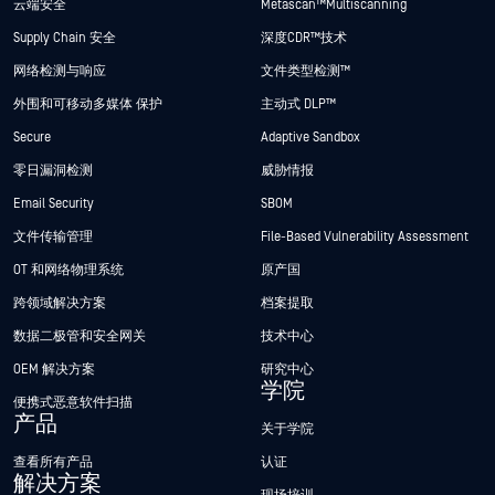
云端安全
Metascan™ Multiscanning
Supply Chain 安全
深度CDR™技术
网络检测与响应
文件类型检测™
外围和可移动多媒体 保护
主动式 DLP™
Secure
Adaptive Sandbox
零日漏洞检测
威胁情报
Email Security
SBOM
文件传输管理
File-Based Vulnerability Assessment
OT 和网络物理系统
原产国
跨领域解决方案
档案提取
数据二极管和安全网关
技术中心
OEM 解决方案
研究中心
学院
便携式恶意软件扫描
产品
关于学院
查看所有产品
认证
解决方案