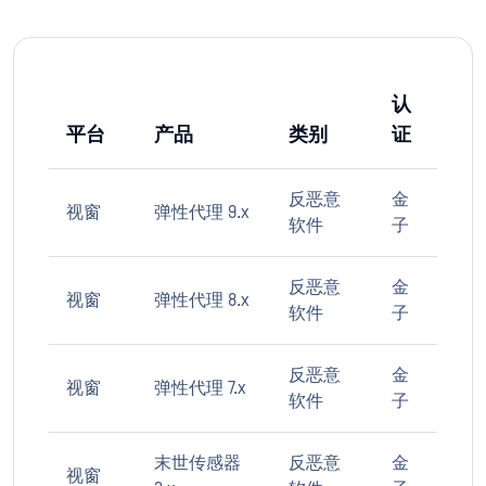
认
平台
产品
类别
证
反恶意
金
视窗
弹性代理 9.x
软件
子
反恶意
金
视窗
弹性代理 8.x
软件
子
反恶意
金
视窗
弹性代理 7.x
软件
子
末世传感器
反恶意
金
视窗