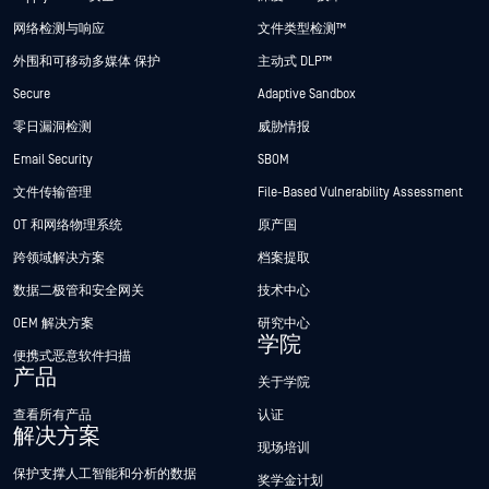
网络检测与响应
文件类型检测™
外围和可移动多媒体 保护
主动式 DLP™
Secure
Adaptive Sandbox
零日漏洞检测
威胁情报
Email Security
SBOM
文件传输管理
File-Based Vulnerability Assessment
OT 和网络物理系统
原产国
跨领域解决方案
档案提取
数据二极管和安全网关
技术中心
OEM 解决方案
研究中心
学院
便携式恶意软件扫描
产品
关于学院
查看所有产品
认证
解决方案
现场培训
保护支撑人工智能和分析的数据
奖学金计划