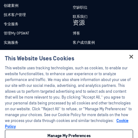
创建案例
空缺职位
技术客户管理
联系我们
资源
专业服务
管理My OPSWAT
博客
实施服务
客户成功案例
My OPSWAT 门户网站
新闻发布
This Website Uses Cookies
技术文档
新闻报道
Hey there!
This website uses tracking technologies, such as cookies, to enable our
培训
活动
I'm Ozzy, your OPSWAT virtual assistant.
website functionalities, to enhance user experience or to analyze
How can I help you secure what's critical
performance and traffic. We may also share information about your use of
漏洞计划
网络研讨会
合作伙伴
today?
our site with our social media, advertising, and analytics partners. This
产品型录
allows us to perform targeted advertising and to select ads and content
认证
that will be more relevant to you. By clicking “Accept All,” you agree to
白皮书
your personal data being processed by all cookies and other technologies
技术合作伙伴
免费工具
on our website. Click “Reject All” to refuse, or “Manage My Preferences” to
manage your choices. See our Cookie Policy for more details on the how
渠道合作伙伴计划
we process your data through cookies and similar technologies:
Cookie
Policy
©2026OPSWAT . 保留所有权利。OPSWAT、MetaDefender、Metascan、
MetaAccess、OPSWAT 、"不信任文件，不信任设备"、"OPSWAT "、"保护全球关
Manage My Preferences