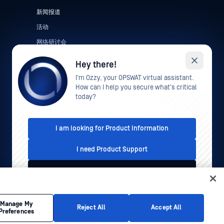
新闻报道
活动
网络研讨会
产品型录
Hey there!
白皮书
I'm Ozzy, your OPSWAT virtual assistant.
How can I help you secure what's critical
免费工具
today?
I am looking for Product Information
I need Product Support
I'd like to talk to Sales
声明
隐私政策
管理 Cookie 偏好
您的加州隐私选择
This conversation is recorded for quality assurance
Manage My
Reject All
Accept All
Preferences
purposes. See our
Privacy Policy
.