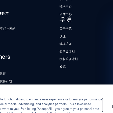
技术中心
PSWAT
研究中心
学院
WAT 门户网站
关于学院
认证
现场培训
奖学金计划
ners
授权培训计划
资源
伙伴
伙伴计划
ite functionalities, to enhance user experience or to analyze performance
tascan、MetaAccess、OPSWAT 、"不信任文件，不信任设
法律
ocial media, advertising, and analytics partners. This allows us to
Quest"、"InQuest标识"、"DFI"、"RetroHunt"、"深度文
有者所有。
levant to you. By clicking “Accept All,” you agree to your personal data