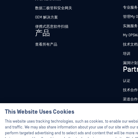
专业服务
数据二极管和安全网关
管理My O
OEM 解决方案
实施服务
便携式恶意软件扫描
产品
My OPS
查看所有产品
技术文档
培训
漏洞计划
Part
认证
技术合作
渠道合作
This Website Uses Cookies
This website uses tracking technologies, such as cookies, to enable our webs
©2026OPSWAT . 保留所有权利。OPSWAT、MetaDefender、Me
and traffic. We may also share information about your use of our site with our s
备"、"OPSWAT "、"保护全球关键基础设施"、"Deep CDR™技术"、"In
件检测"及"加入追踪"OPSWAT 的商标。第三方商标归其各自所
perform targeted advertising and to select ads and content that will be more re