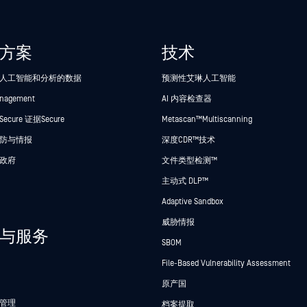
方案
技术
人工智能和分析的数据
预测性艾琳人工智能
anagement
AI 内容检查器
cure 证据Secure
Metascan™ Multiscanning
防与情报
深度CDR™技术
政府
文件类型检测™
主动式 DLP™
Adaptive Sandbox
威胁情报
与服务
SBOM
File-Based Vulnerability Assessment
原产国
管理
档案提取