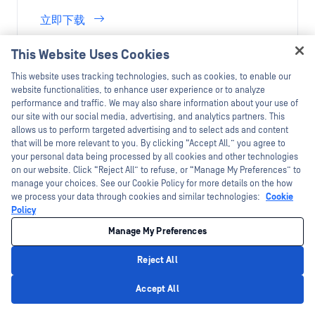
立即下载
This Website Uses Cookies
Hey there!
This website uses tracking technologies, such as cookies, to enable our
I'm Ozzy, your OPSWAT virtual assistant.
website functionalities, to enhance user experience or to analyze
How can I help you secure what's critical
performance and traffic. We may also share information about your use of
today?
our site with our social media, advertising, and analytics partners. This
allows us to perform targeted advertising and to select ads and content
that will be more relevant to you. By clicking “Accept All,” you agree to
your personal data being processed by all cookies and other technologies
on our website. Click “Reject All” to refuse, or “Manage My Preferences” to
manage your choices. See our Cookie Policy for more details on the how
we process your data through cookies and similar technologies:
Cookie
Policy
白皮书
Manage My Preferences
NERC CIP 合规性
Reject All
Privacy Policy
更多信息
Accept All