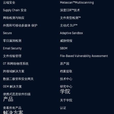
云端安全
Metascan™ Multiscanning
Supply Chain 安全
深度CDR™技术
网络检测与响应
文件类型检测™
外围和可移动多媒体 保护
主动式 DLP™
Secure
Adaptive Sandbox
零日漏洞检测
威胁情报
Email Security
SBOM
文件传输管理
File-Based Vulnerability Assessment
OT 和网络物理系统
原产国
跨领域解决方案
档案提取
数据二极管和安全网关
技术中心
OEM 解决方案
研究中心
学院
便携式恶意软件扫描
产品
关于学院
查看所有产品
认证
解决方案