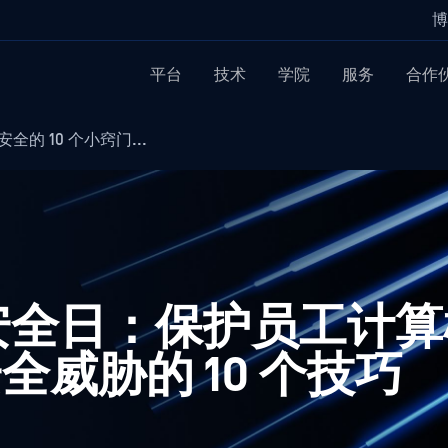
博
平台
技术
学院
服务
合作
全的 10 个小窍门...
算机安全日：保护员工计
威胁的 10 个技巧