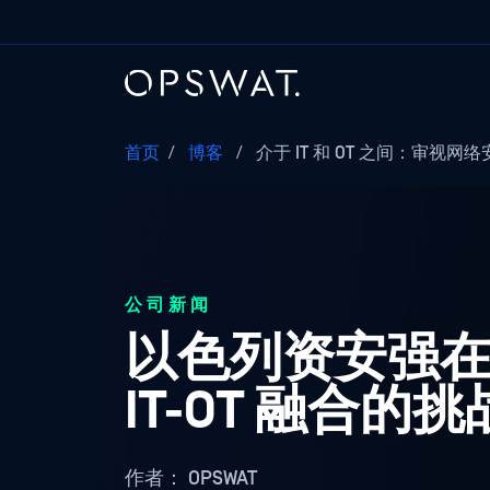
首页
/
博客
/
介于 IT 和 OT 之间：审视网络安
公司新闻
以色列资安强
IT-OT 融合的挑
作者：
OPSWAT