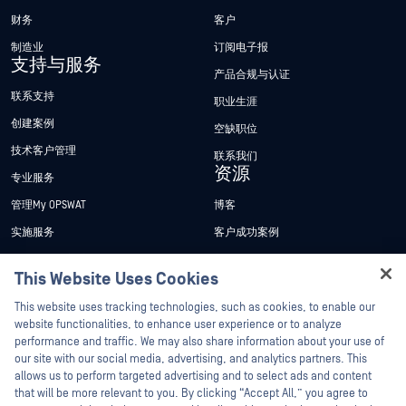
财务
客户
制造业
订阅电子报
支持与服务
产品合规与认证
联系支持
职业生涯
创建案例
空缺职位
技术客户管理
联系我们
资源
专业服务
管理My OPSWAT
博客
实施服务
客户成功案例
My OPSWAT 门户网站
新闻发布
This Website Uses Cookies
技术文档
新闻报道
Hey there!
This website uses tracking technologies, such as cookies, to enable our
培训
活动
I'm Ozzy, your OPSWAT virtual assistant.
website functionalities, to enhance user experience or to analyze
How can I help you secure what's critical
performance and traffic. We may also share information about your use of
漏洞计划
网络研讨会
合作伙伴
today?
our site with our social media, advertising, and analytics partners. This
产品型录
allows us to perform targeted advertising and to select ads and content
认证
that will be more relevant to you. By clicking “Accept All,” you agree to
白皮书