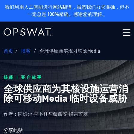
我们利用人工智能进行网站翻译，虽然我们力求准确，但不
一定总是 100%精确。感谢您的理解。
首页
/
博客
/
全球供应商实现可移除Media
核能 | 客户故事
全球供应商为其核设施运营消
除可移动Media 临时设备威胁
作者：
阿姆尔·阿卜杜与薇薇安·维雷茨基
分享此贴