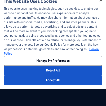
This Website Uses Cookies
技术文档
新闻报道
Hey there!
This website uses tracking technologies, such as cookies, to enable our
培训
活动
I'm Ozzy, your OPSWAT virtual assistant.
website functionalities, to enhance user experience or to analyze
How can I help you secure what's critical
漏洞计划
网络研讨会
performance and traffic. We may also share information about your use of
合作伙伴
today?
our site with our social media, advertising, and analytics partners. This
产品型录
allows us to perform targeted advertising and to select ads and content
认证
that will be more relevant to you. By clicking “Accept All,” you agree to
白皮书
your personal data being processed by all cookies and other technologies
技术合作伙伴
免费工具
on our website. Click “Reject All” to refuse, or “Manage My Preferences” to
渠道合作伙伴计划
manage your choices. See our Cookie Policy for more details on the how
we process your data through cookies and similar technologies:
Cookie
Policy
©2026OPSWAT . 保留所有权利。OPSWAT、MetaDefender、Metascan、
MetaAccess、OPSWAT 、"不信任文件，不信任设备"、"OPSWAT "、"保护全球关
Manage My Preferences
键基础设施"、"Deep CDR™技术"、"InQuest"、"InQuest标
识"、"DFI"、"RetroHunt"、"深度文件检测"及"加入追踪"OPSWAT 的商标。第三方
商标归其各自所有者所有。
Reject All
法律声明
隐私政策
管理 Cookie 偏好
您的加州隐私选择
Privacy Policy
Accept All