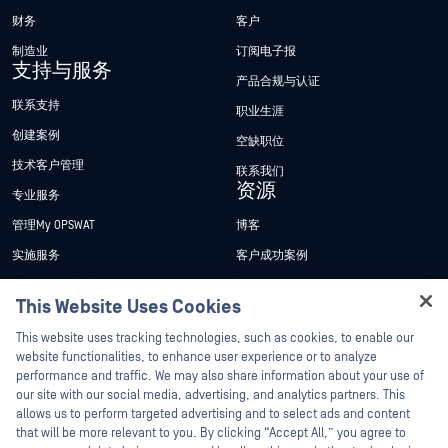
财务
客户
制造业
订阅电子报
支持与服务
产品合规与认证
联系支持
职业生涯
创建案例
空缺职位
技术客户管理
联系我们
资源
专业服务
管理My OPSWAT
博客
实施服务
客户成功案例
My OPSWAT 门户网站
新闻发布
This Website Uses Cookies
技术文档
新闻报道
Hey there!
This website uses tracking technologies, such as cookies, to enable our
培训
活动
I'm Ozzy, your OPSWAT virtual assistant.
website functionalities, to enhance user experience or to analyze
How can I help you secure what's critical
漏洞计划
网络研讨会
performance and traffic. We may also share information about your use of
合作伙伴
today?
our site with our social media, advertising, and analytics partners. This
产品型录
allows us to perform targeted advertising and to select ads and content
认证
that will be more relevant to you. By clicking “Accept All,” you agree to
白皮书