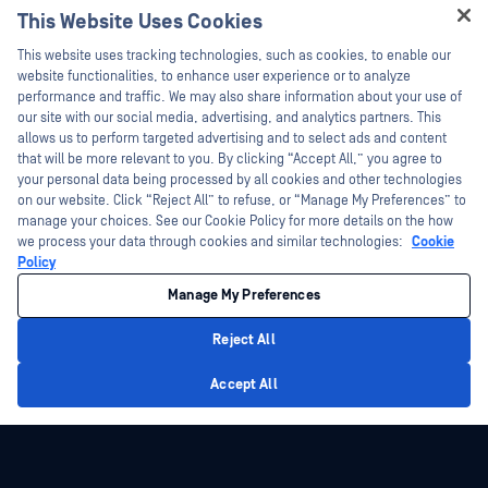
This Website Uses Cookies
技术文档
新闻报道
Hey there!
This website uses tracking technologies, such as cookies, to enable our
培训
活动
I'm Ozzy, your OPSWAT virtual assistant.
website functionalities, to enhance user experience or to analyze
How can I help you secure what's critical
performance and traffic. We may also share information about your use of
漏洞计划
网络研讨会
合作伙伴
today?
our site with our social media, advertising, and analytics partners. This
产品型录
allows us to perform targeted advertising and to select ads and content
认证
that will be more relevant to you. By clicking “Accept All,” you agree to
白皮书
your personal data being processed by all cookies and other technologies
技术合作伙伴
免费工具
on our website. Click “Reject All” to refuse, or “Manage My Preferences” to
manage your choices. See our Cookie Policy for more details on the how
渠道合作伙伴计划
we process your data through cookies and similar technologies:
Cookie
Policy
©2026OPSWAT . 保留所有权利。OPSWAT、MetaDefender、Metascan、
MetaAccess、OPSWAT 、"不信任文件，不信任设备"、"OPSWAT "、"保护全球关
Manage My Preferences
键基础设施"、"Deep CDR™技术"、"InQuest"、"InQuest标
识"、"DFI"、"RetroHunt"、"深度文件检测"及"加入追踪"OPSWAT 的商标。第三方
商标归其各自所有者所有。
Reject All
法律声明
隐私政策
管理 Cookie 偏好
您的加州隐私选择
Privacy Policy
Accept All