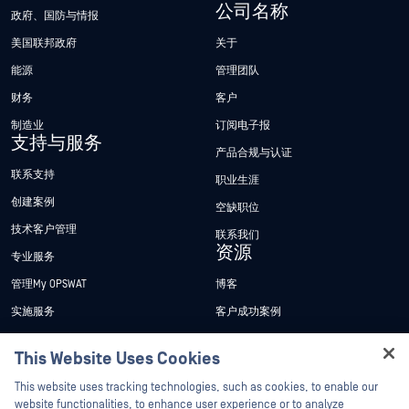
公司名称
政府、国防与情报
美国联邦政府
关于
能源
管理团队
财务
客户
制造业
订阅电子报
支持与服务
产品合规与认证
联系支持
职业生涯
创建案例
空缺职位
技术客户管理
联系我们
资源
专业服务
管理My OPSWAT
博客
实施服务
客户成功案例
My OPSWAT 门户网站
新闻发布
This Website Uses Cookies
技术文档
新闻报道
Hey there!
This website uses tracking technologies, such as cookies, to enable our
培训
活动
I'm Ozzy, your OPSWAT virtual assistant.
website functionalities, to enhance user experience or to analyze