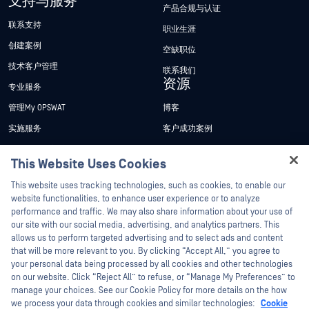
支持与服务
产品合规与认证
联系支持
职业生涯
创建案例
空缺职位
技术客户管理
联系我们
资源
专业服务
管理My OPSWAT
博客
实施服务
客户成功案例
My OPSWAT 门户网站
新闻发布
This Website Uses Cookies
技术文档
新闻报道
Hey there!
This website uses tracking technologies, such as cookies, to enable our
培训
活动
I'm Ozzy, your OPSWAT virtual assistant.
website functionalities, to enhance user experience or to analyze
How can I help you secure what's critical
漏洞计划
网络研讨会
performance and traffic. We may also share information about your use of
合作伙伴
today?
our site with our social media, advertising, and analytics partners. This
产品型录
allows us to perform targeted advertising and to select ads and content
认证
that will be more relevant to you. By clicking “Accept All,” you agree to
白皮书
your personal data being processed by all cookies and other technologies
技术合作伙伴
免费工具
on our website. Click “Reject All” to refuse, or “Manage My Preferences” to
渠道合作伙伴计划
manage your choices. See our Cookie Policy for more details on the how
we process your data through cookies and similar technologies:
Cookie