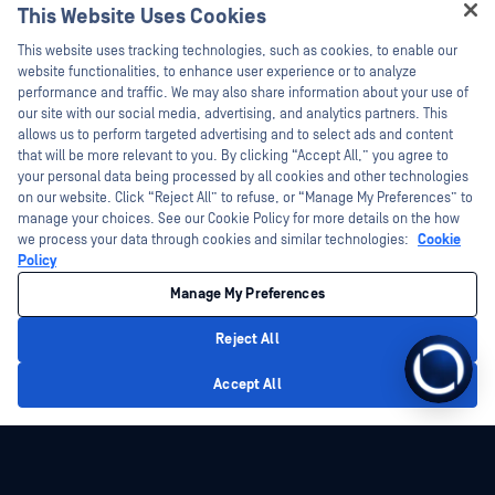
This Website Uses Cookies
技术文档
新闻报道
This website uses tracking technologies, such as cookies, to enable our
培训
活动
website functionalities, to enhance user experience or to analyze
performance and traffic. We may also share information about your use of
漏洞计划
网络研讨会
合作伙伴
our site with our social media, advertising, and analytics partners. This
产品型录
allows us to perform targeted advertising and to select ads and content
认证
that will be more relevant to you. By clicking “Accept All,” you agree to
白皮书
your personal data being processed by all cookies and other technologies
技术合作伙伴
免费工具
on our website. Click “Reject All” to refuse, or “Manage My Preferences” to
manage your choices. See our Cookie Policy for more details on the how
渠道合作伙伴计划
we process your data through cookies and similar technologies:
Cookie
Policy
©2026OPSWAT . 保留所有权利。OPSWAT、MetaDefender、Metascan、
MetaAccess、OPSWAT 、"不信任文件，不信任设备"、"OPSWAT "、"保护全球关
Manage My Preferences
键基础设施"、"Deep CDR™技术"、"InQuest"、"InQuest标
识"、"DFI"、"RetroHunt"、"深度文件检测"及"加入追踪"OPSWAT 的商标。第三方
商标归其各自所有者所有。
Reject All
法律声明
隐私政策
管理 Cookie 偏好
您的加州隐私选择
Accept All