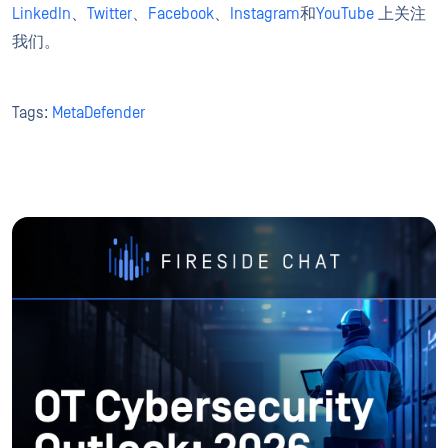
LinkedIn
、
Twitter
、
Facebook
、
Instagram
和
YouTube
上关注
我们。
Tags:
MetaDefender