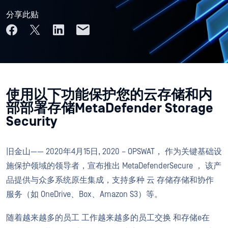
分享此贴
使用以下功能保护您的云存储和内
部部署存储MetaDefender Storage
Security
旧金山——
2020年4月15日
, 2020
–
OPSWAT
，
作为关键基础设
施保护领域的领导者，宣布推出
MetaDefender
Secure
，
该产
品提供与众多系统
原生集成，支持多种
云
存储
存储
和协作
服务（如 OneDrive、Box、Amazon S3）
等。
随着越来越多的员工
工作
越来越多的员工
交换
和存储
e
在