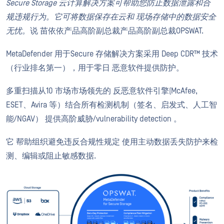
Secure Storage 云计算解决方案可帮助您防止数据泄露和合
规违规行为。它可将数据保存在云和
现场
存储中的数据安全
无忧。
说
苗依依
产品高阶副总裁
产品高阶副总裁
OPSWAT.
MetaDefender
用于Secure
存储解决方案采用 Deep CDR™ 技术
（行业排名第一），用于零日
恶意软件提供防护。
多重扫描
从
10
市场
市场领先的
反恶意软件
引擎
(
McAfee
,
ESET、Avira 等）结合所有检测机制（签名、启发式、人工智
能/NGAV）
提供
高阶威胁/vulnerability detection 。
它
帮助组织避免违反合规性规定
使用主动数据丢失防护来检
测、编辑或阻止敏感数据
.