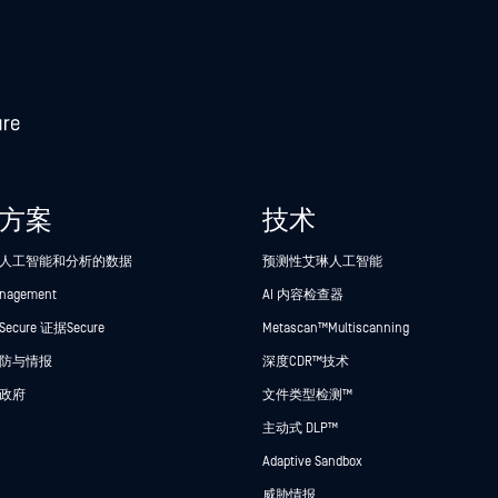
方案
技术
人工智能和分析的数据
预测性艾琳人工智能
anagement
AI 内容检查器
cure 证据Secure
Metascan™ Multiscanning
防与情报
深度CDR™技术
政府
文件类型检测™
主动式 DLP™
Adaptive Sandbox
威胁情报