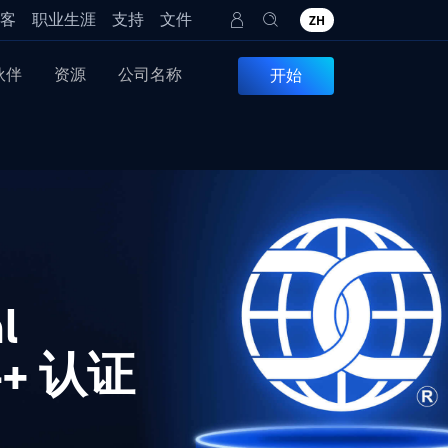
客
职业生涯
支持
文件
ZH
伙伴
资源
公司名称
开始
l
L4+ 认证