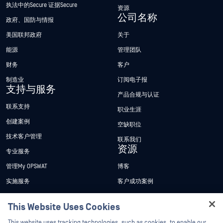
执法中的Secure 证据Secure
资源
公司名称
政府、国防与情报
美国联邦政府
关于
能源
管理团队
财务
客户
制造业
订阅电子报
支持与服务
产品合规与认证
联系支持
职业生涯
创建案例
空缺职位
技术客户管理
联系我们
资源
专业服务
管理My OPSWAT
博客
实施服务
客户成功案例
My OPSWAT 门户网站
新闻发布
This Website Uses Cookies
技术文档
新闻报道
Hey there!
This website uses tracking technologies, such as cookies, to enable our