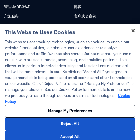
管理My OPSWAT
博客
实施服务
客户成功案例
My OPSWAT 门户网站
新闻发布
This Website Uses Cookies
技术文档
新闻报道
Hey there!
This website uses tracking technologies, such as cookies, to enable our
培训
活动
I'm Ozzy, your OPSWAT virtual assistant.
website functionalities, to enhance user experience or to analyze
How can I help you secure what's critical
漏洞计划
网络研讨会
performance and traffic. We may also share information about your use of
合作伙伴
today?
our site with our social media, advertising, and analytics partners. This
产品型录
allows us to perform targeted advertising and to select ads and content
认证
that will be more relevant to you. By clicking “Accept All,” you agree to
白皮书
your personal data being processed by all cookies and other technologies
技术合作伙伴
免费工具
on our website. Click “Reject All” to refuse, or “Manage My Preferences” to
渠道合作伙伴计划
manage your choices. See our Cookie Policy for more details on the how
we process your data through cookies and similar technologies:
Cookie
Policy
©2026OPSWAT . 保留所有权利。OPSWAT、MetaDefender、Metascan、
MetaAccess、OPSWAT 、"不信任文件，不信任设备"、"OPSWAT "、"保护全球关
Manage My Preferences
键基础设施"、"Deep CDR™技术"、"InQuest"、"InQuest标
识"、"DFI"、"RetroHunt"、"深度文件检测"及"加入追踪"OPSWAT 的商标。第三方
商标归其各自所有者所有。
Reject All
法律声明
隐私政策
管理 Cookie 偏好
您的加州隐私选择
Privacy Policy
Accept All