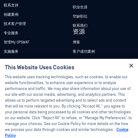
联系支持
职业生涯
创建案例
空缺职位
技术客户管理
联系我们
资源
专业服务
管理My OPSWAT
博客
实施服务
客户成功案例
My OPSWAT 门户网站
新闻发布
This Website Uses Cookies
技术文档
新闻报道
Hey there!
This website uses tracking technologies, such as cookies, to enable our
培训
活动
I'm Ozzy, your OPSWAT virtual assistant.
website functionalities, to enhance user experience or to analyze
How can I help you secure what's critical
漏洞计划
网络研讨会
performance and traffic. We may also share information about your use of
合作伙伴
today?
our site with our social media, advertising, and analytics partners. This
产品型录
allows us to perform targeted advertising and to select ads and content
认证
that will be more relevant to you. By clicking “Accept All,” you agree to
白皮书
your personal data being processed by all cookies and other technologies
技术合作伙伴
免费工具
on our website. Click “Reject All” to refuse, or “Manage My Preferences” to
渠道合作伙伴计划
manage your choices. See our Cookie Policy for more details on the how
we process your data through cookies and similar technologies:
Cookie
Policy