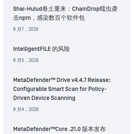
Shai-Hulud卷土重来：ChainDrop蠕虫袭
击npm，感染数百个软件包
8 月7，2026
IntelligentFILE 的风险
8 月5，2026
MetaDefender™ Drive v4.4.7 Release:
Configurable Smart Scan for Policy-
Driven Device Scanning
8 月4，2026
MetaDefender™Core .21.0 版本发布