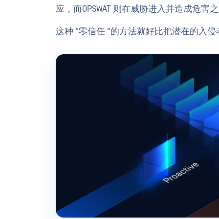
应，而OPSWAT 则在威胁进入并造成危害
这种 "零信任 "的方法就好比把潜在的