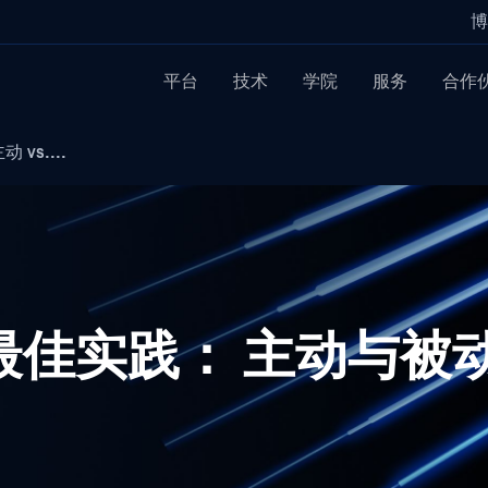
博
平台
技术
学院
服务
合作
 vs....
rity最佳实践： 主动与