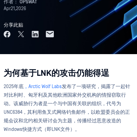
作者：
OPSWAT
Apr21,2026
分享此贴
为何基于LNK的攻击仍能得逞
2025年底
，Arctic Wolf Labs
发布了一项研究，揭露了一起针
对比利时、匈牙利及其他欧洲国家外交机构的情报窃取行
动。该威胁行为者是一个与中国有关联的组织，代号为
UNC6384，其利用鱼叉式网络钓鱼邮件，以欧盟委员会的正
规会议和北约相关研讨会为主题，传播经过恶意改造的
Windows快捷方式（即LNK文件）。