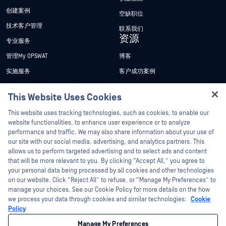
创建案例
空缺职位
技术客户管理
联系我们
资源
专业服务
管理My OPSWAT
博客
实施服务
客户成功案例
My OPSWAT 门户网站
新闻发布
This Website Uses Cookies
技术文档
新闻报道
Hey there!
This website uses tracking technologies, such as cookies, to enable our
培训
活动
I'm Ozzy, your OPSWAT virtual assistant.
website functionalities, to enhance user experience or to analyze
How can I help you secure what's critical
漏洞计划
网络研讨会
performance and traffic. We may also share information about your use of
合作伙伴
today?
our site with our social media, advertising, and analytics partners. This
产品型录
allows us to perform targeted advertising and to select ads and content
认证
that will be more relevant to you. By clicking “Accept All,” you agree to
白皮书
your personal data being processed by all cookies and other technologies
技术合作伙伴
免费工具
on our website. Click “Reject All” to refuse, or “Manage My Preferences” to
渠道合作伙伴计划
manage your choices. See our Cookie Policy for more details on the how
we process your data through cookies and similar technologies:
Cookie
Policy
©2026OPSWAT . 保留所有权利。OPSWAT、MetaDefender、Metascan、
MetaAccess、OPSWAT 、"不信任文件，不信任设备"、"OPSWAT "、"保护全球关
Manage My Preferences