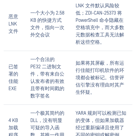
LNK 文件默认风险较
一个大小为 2.58
低；ZDI-CAN-25373 将
恶意
KB 的快捷方式
PowerShell 命令隐藏在
LNK
文件，指向一次
空格填充中，而大多数
文件
外交会议
元数据检查工具无法解
析这些空格。
一个合法的
如果将其屏蔽，所有运
已签
PE32 二进制文
行佳能打印机软件的环
署的
件，带有来自公
境都会被标记。信誉评
佳能
认发布者的有效
估引擎没有理由对其产
EXE
且带有时间戳的
生怀疑。
数字签名
一个极其简约的
YARA 规则可以检测已知
4 KB
DLL，没有明显
的变体，但如果加载器
加载
可疑的导入函
经过重新编译且使用了
程序
数，其唯一作用
不同的密钥或解密例