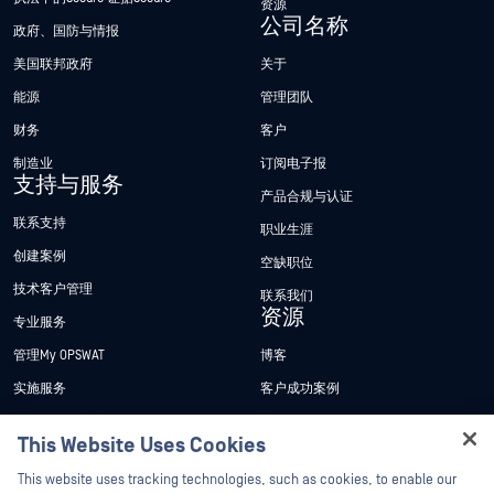
资源
公司名称
政府、国防与情报
美国联邦政府
关于
能源
管理团队
财务
客户
制造业
订阅电子报
支持与服务
产品合规与认证
联系支持
职业生涯
创建案例
空缺职位
技术客户管理
联系我们
资源
专业服务
管理My OPSWAT
博客
实施服务
客户成功案例
My OPSWAT 门户网站
新闻发布
This Website Uses Cookies
技术文档
新闻报道
Hey there!
This website uses tracking technologies, such as cookies, to enable our
培训
活动