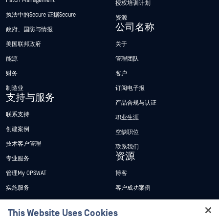
Patch Management
授权培训计划
执法中的Secure 证据Secure
资源
公司名称
政府、国防与情报
美国联邦政府
关于
能源
管理团队
财务
客户
制造业
订阅电子报
支持与服务
产品合规与认证
联系支持
职业生涯
创建案例
空缺职位
技术客户管理
联系我们
资源
专业服务
管理My OPSWAT
博客
实施服务
客户成功案例
My OPSWAT 门户网站
新闻发布
This Website Uses Cookies
技术文档
新闻报道