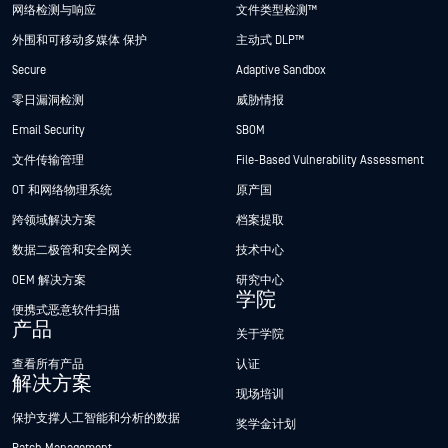
网络检测与响应
文件类型检测™
外围和可移动多媒体 保护
主动式 DLP™
Secure
Adaptive Sandbox
零日漏洞检测
威胁情报
Email Security
SBOM
文件传输管理
File-Based Vulnerability Assessment
OT 和网络物理系统
原产国
跨领域解决方案
档案提取
数据二极管和安全网关
技术中心
OEM 解决方案
研究中心
学院
便携式恶意软件扫描
产品
关于学院
查看所有产品
认证
解决方案
现场培训
保护支撑人工智能和分析的数据
奖学金计划