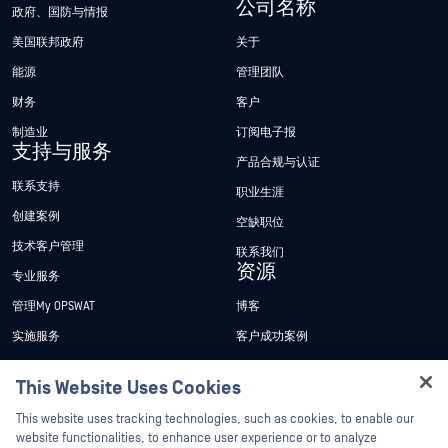
公司名称
政府、国防与情报
美国联邦政府
关于
能源
管理团队
财务
客户
制造业
订阅电子报
支持与服务
产品合规与认证
联系支持
职业生涯
创建案例
空缺职位
技术客户管理
联系我们
资源
专业服务
管理My OPSWAT
博客
实施服务
客户成功案例
My OPSWAT 门户网站
新闻发布
This Website Uses Cookies
技术文档
新闻报道
Hey there!
This website uses tracking technologies, such as cookies, to enable our
培训
活动
I'm Ozzy, your OPSWAT virtual assistant.
website functionalities, to enhance user experience or to analyze